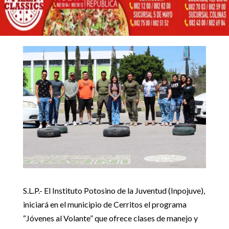
OFRECERÁ CLASES DE
MANEJO EN CERRITOS
15 junio, 2023
Inicio
Noticias Estado

5
5
GOBIERNO ESTATAL OFRECERÁ CLASES DE MANEJO EN
Noticias Estado
CERRITOS
S.L.P.- El Instituto Potosino de la Juventud (Inpojuve),
iniciará en el municipio de Cerritos el programa
“Jóvenes al Volante” que ofrece clases de manejo y