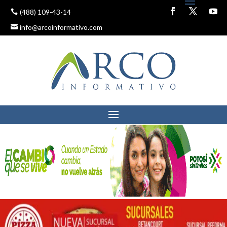
(488) 109-43-14
info@arcoinformativo.com
GOBIERNO ESTATAL