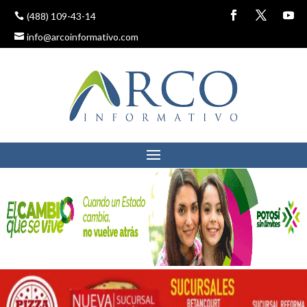
(488) 109-43-14
info@arcoinformativo.com
GOBIERNO INSTRUYE A
MUNICIPIOS CON