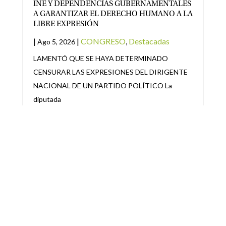
INE Y DEPENDENCIAS GUBERNAMENTALES
A GARANTIZAR EL DERECHO HUMANO A LA
LIBRE EXPRESIÓN
|
|
CONGRESO
,
Destacadas
Ago 5, 2026
LAMENTÓ QUE SE HAYA DETERMINADO
CENSURAR LAS EXPRESIONES DEL DIRIGENTE
NACIONAL DE UN PARTIDO POLÍTICO La
diputada
GOBIERNO DEL ESTADO ARRANCA
REPOBLAMIENTO GANADERO 2026 EN EL
ALTIPLANO
|
|
Destacadas
,
Noticias Estado
Ago 5, 2026
Como parte del respaldo sin límites al campo
potosino, el Gobierno del Estado inició el Programa