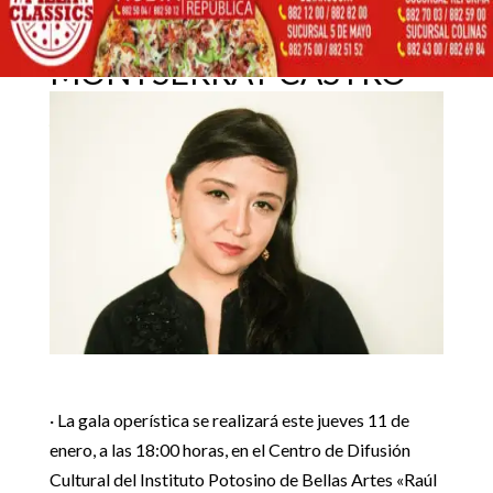
MAGNO CONCIERTO
CON LA SOPRANO
11 enero, 2024
MONTSERRAT CASTRO
Inicio
Noticias Estado

5
5
GOBIERNO INVITA A MAGNO CONCIERTO CON LA
Destacadas
|
Noticias Estado
SOPRANO MONTSERRAT CASTRO
· La gala operística se realizará este jueves 11 de
enero, a las 18:00 horas, en el Centro de Difusión
Cultural del Instituto Potosino de Bellas Artes «Raúl