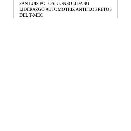
SAN LUIS POTOSÍ CONSOLIDA SU
LIDERAZGO AUTOMOTRIZ ANTE LOS RETOS
DEL T-MEC
|
|
Destacadas
Ago 6, 2026
· Gobierno del Estado y la Industria Nacional de
Autopartes fortalecen la integración de
proveedores, la innovación
PRESENTA LA DIP. SARA ROCHA MEDINA
PUNTO DE ACUERDO PARA EXHORTAR AL
INE Y DEPENDENCIAS GUBERNAMENTALES
A GARANTIZAR EL DERECHO HUMANO A LA
LIBRE EXPRESIÓN
|
|
CONGRESO
,
Destacadas
Ago 5, 2026
LAMENTÓ QUE SE HAYA DETERMINADO
CENSURAR LAS EXPRESIONES DEL DIRIGENTE