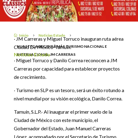
CARRERAS
Inicio
Noticias Estado

5
5
· JM Carreras y Miguel Torruco inauguran ruta aérea
HUASTECA RECIBIRÁ MÁS TURISMO NACIONAL E
Ciudad De México-Tamuín.
Noticias Estado
INTERNACIONAL: JM CARRERAS
· Miguel Torruco y Danilo Correa reconocen a JM
Carreras por capacidad para establecer proyectos
de crecimiento.
· Turismo en SLP es un tesoro, será un éxito rotundo a
nivel mundial por su visión ecológica, Danilo Correa.
Tamuín, S.L.P.- Al inaugurar el primer vuelo de la
Ciudad de México con este municipio, el
Gobernador del Estado, Juan Manuel Carreras
López, acompañado por el Secretario de Turismo,