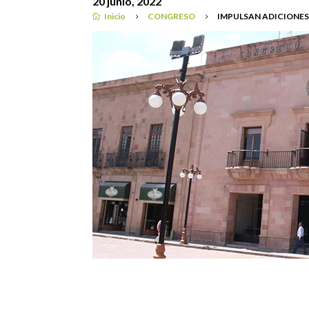
20 junio, 2022
Inicio
CONGRESO
IMPULSAN ADICIONES

5
5
CONGRESO