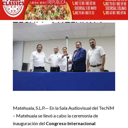
INTERNACIONAL
ACADÉMICO 2026 DE
7 mayo, 2026
INGENIERÍA CIVIL EN EL
TECNM – MATEHUALA
Inicio
Noticias locales

5
5
INAUGURAN CONGRESO INTERNACIONAL ACADÉMICO
Destacadas
|
Noticias locales
2026 DE INGENIERÍA CIVIL EN EL TECNM – MATEHUALA
Matehuala, S.L.P.— En la Sala Audiovisual del TecNM
– Matehuala se llevó a cabo la ceremonia de
inauguración del
Congreso Internacional