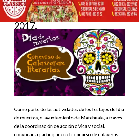
INVITAN A PARTICIPAR
EN CONCURSO DE
CALAVERAS LITERARIAS
19 octubre, 2017
2017.
Inicio
Noticias locales

5
5
INVITAN A PARTICIPAR EN CONCURSO DE CALAVERAS
Noticias locales
LITERARIAS 2017.
Como parte de las actividades de los festejos del día
de muertos, el ayuntamiento de Matehuala, a través
de la coordinación de acción cívica y social,
convocan a participar en el concurso de calaveras