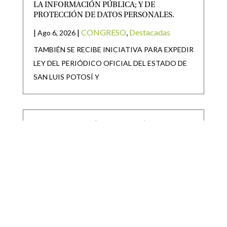
LA INFORMACIÓN PÚBLICA; Y DE
PROTECCIÓN DE DATOS PERSONALES.
|
|
CONGRESO
,
Destacadas
Ago 6, 2026
TAMBIÉN SE RECIBE INICIATIVA PARA EXPEDIR
LEY DEL PERIÓDICO OFICIAL DEL ESTADO DE
SAN LUIS POTOSÍ Y
SAN LUIS POTOSÍ PARTICIPARÁ EN LA
JORNADA NACIONAL DE REFORESTACIÓN
|
|
Destacadas
Ago 6, 2026
• San Luis Potosí se suma a la Jornada Nacional de
Reforestación impulsada por el Gobierno de