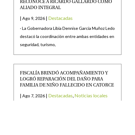
RECONOCE A RICARDO GALLARDO COMO
ALIADO INTEGRAL
|
|
Destacadas
Ago 9, 2026
· La Gobernadora Libia Dennise García Muñoz Ledo
destacó la coordinación entre ambas entidades en
seguridad, turismo,
FISCALÍA BRINDÓ ACOMPAÑAMIENTO Y
LOGRÓ REPARACIÓN DEL DAÑO PARA
FAMILIA DE NIÑO FALLECIDO EN CATORCE
|
|
Destacadas
,
Noticias locales
Ago 7, 2026
La Fiscalía General del Estado de San Luis Potosí
(FGESLP), a través de agentes Fiscales adscritos a