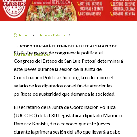
TEMA DEL AJUSTE AL
SALARIO DE LOS
17 enero, 2019
DIPUTADOS.
Inicio
Noticias Estado

5
5
JUCOPO TRATARÁ EL TEMA DEL AJUSTE AL SALARIO DE
S.L.P.- En un acto de congruencia política, el
Noticias Estado
LOS DIPUTADOS.
Congreso del Estado de San Luis Potosí, determinará
este jueves durante la sesión de la Junta de
Coordinación Política (Jucopo), la reducción del
salario de los diputados con el fin de atender las
políticas de austeridad que demanda la sociedad.
El secretario de la Junta de Coordinación Política
(JUCOPO) de la LXII Legislatura, diputado Mauricio
Ramírez Konishi, dio a conocer que este jueves
durante la primera sesión del año que llevará a cabo