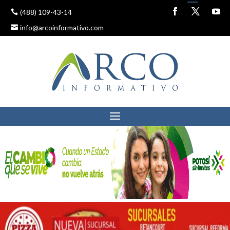
(488) 109-43-14
info@arcoinformativo.com
JUCOPO TRATARÁ EL