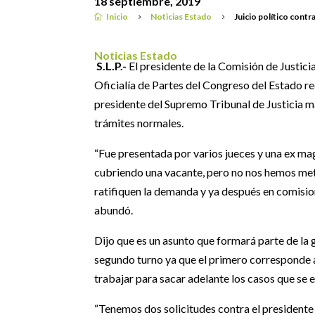
18 septiembre, 2019
Inicio
Noticias Estado
Juicio político cont

5
5
Noticias Estado
S.L.P.-
El presidente de la Comisión de Justic
Oficialía de Partes del Congreso del Estado rec
presidente del Supremo Tribunal de Justicia m
trámites normales.
“Fue presentada por varios jueces y una ex m
cubriendo una vacante, pero no nos hemos meti
ratifiquen la demanda y ya después en comision
abundó.
Dijo que es un asunto que formará parte de la 
segundo turno ya que el primero corresponde 
trabajar para sacar adelante los casos que se
“Tenemos dos solicitudes contra el presidente