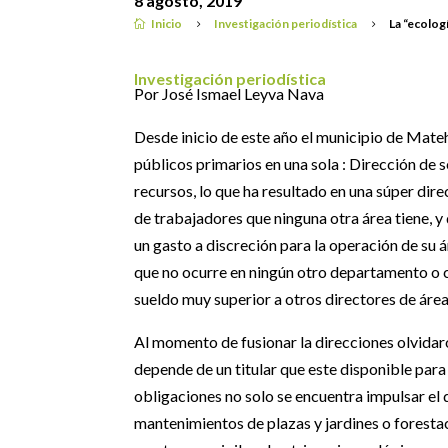
8 agosto, 2019
Inicio
Investigación periodística
La “ecolog

5
5
Investigación periodística
Por José Ismael Leyva Nava
Desde inicio de este año el municipio de Matehu
públicos primarios en una sola : Dirección de s
recursos, lo que ha resultado en una súper dir
de trabajadores que ninguna otra área tiene, 
un gasto a discreción para la operación de su á
que no ocurre en ningún otro departamento o 
sueldo muy superior a otros directores de área,
Al momento de fusionar la direcciones olvida
depende de un titular que este disponible para 
obligaciones no solo se encuentra impulsar el 
mantenimientos de plazas y jardines o foresta