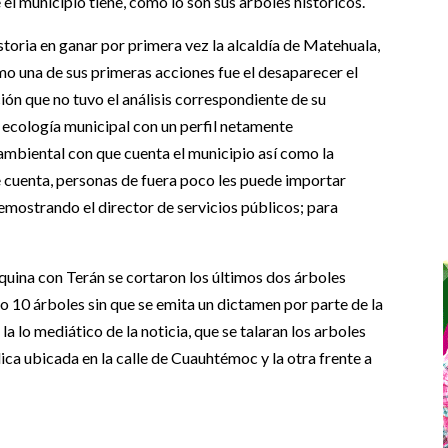
el municipio tiene, como lo son sus arboles históricos.
toria en ganar por primera vez la alcaldía de Matehuala,
mo una de sus primeras acciones fue el desaparecer el
ón que no tuvo el análisis correspondiente de su
e ecología municipal con un perfil netamente
ambiental con que cuenta el municipio así como la
e cuenta, personas de fuera poco les puede importar
mostrando el director de servicios públicos; para
squina con Terán se cortaron los últimos dos árboles
 10 árboles sin que se emita un dictamen por parte de la
la lo mediático de la noticia, que se talaran los arboles
ica ubicada en la calle de Cuauhtémoc y la otra frente a