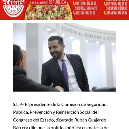
NIVEL NACIONAL ES UN
FRACASO: DIP. RUBÉN
29 septiembre, 2022
GUAJARDO BARRERA
Inicio
CONGRESO

5
5
LA POLÍTICA PÚBLICA A NIVEL NACIONAL ES UN FRACASO:
CONGRESO
DIP. RUBÉN GUAJARDO BARRERA
S.L.P.- El presidente de la Comisión de Seguridad
Pública, Prevención y Reinserción Social del
Congreso del Estado, diputado Rubén Guajardo
Barrera dijo que, la política pública en materia de