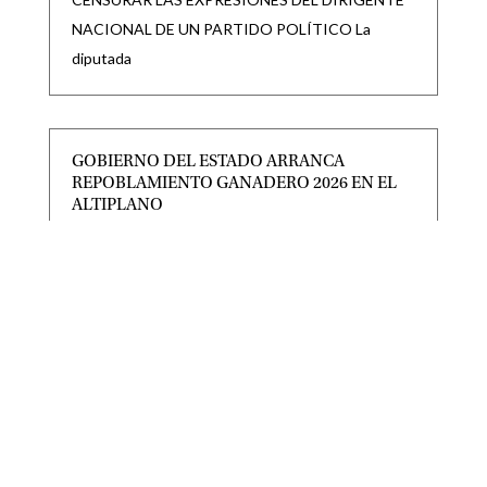
NACIONAL DE UN PARTIDO POLÍTICO La
diputada
GOBIERNO DEL ESTADO ARRANCA
REPOBLAMIENTO GANADERO 2026 EN EL
ALTIPLANO
|
|
Destacadas
,
Noticias Estado
Ago 5, 2026
Como parte del respaldo sin límites al campo
potosino, el Gobierno del Estado inició el Programa
de