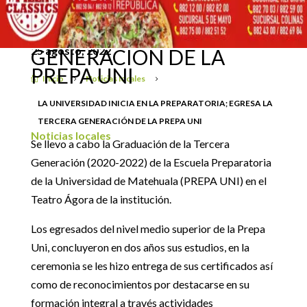
LA UNIVERSIDAD INICIA
EN LA PREPARATORIA;
EGRESA LA TERCERA
25 agosto, 2022
GENERACIÓN DE LA
PREPA UNI
Inicio
Noticias locales

5
5
LA UNIVERSIDAD INICIA EN LA PREPARATORIA; EGRESA LA
TERCERA GENERACIÓN DE LA PREPA UNI
Noticias locales
Se llevo a cabo la Graduación de la Tercera
Generación (2020-2022) de la Escuela Preparatoria
de la Universidad de Matehuala (PREPA UNI) en el
Teatro Ágora de la institución.
Los egresados del nivel medio superior de la Prepa
Uni, concluyeron en dos años sus estudios, en la
ceremonia se les hizo entrega de sus certificados así
como de reconocimientos por destacarse en su
formación integral a través actividades