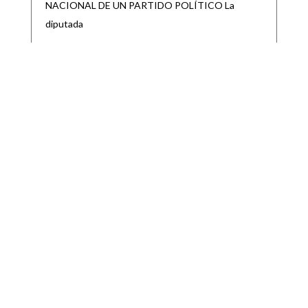
NACIONAL DE UN PARTIDO POLÍTICO La
diputada
GOBIERNO DEL ESTADO ARRANCA
REPOBLAMIENTO GANADERO 2026 EN EL
ALTIPLANO
|
|
Destacadas
,
Noticias Estado
Ago 5, 2026
Como parte del respaldo sin límites al campo
potosino, el Gobierno del Estado inició el Programa
de