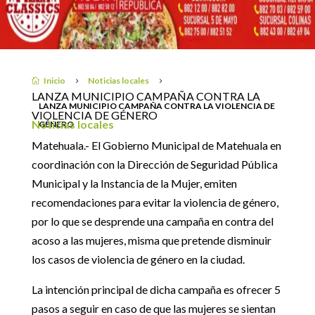
CAMPAÑA CONTRA LA
VIOLENCIA DE GÉNERO
7 febrero, 2019
Inicio
Noticias locales

5
5
LANZA MUNICIPIO CAMPAÑA CONTRA LA
LANZA MUNICIPIO CAMPAÑA CONTRA LA VIOLENCIA DE
VIOLENCIA DE GÉNERO
Noticias locales
GÉNERO
Matehuala.- El Gobierno Municipal de Matehuala en
coordinación con la Dirección de Seguridad Pública
Municipal y la Instancia de la Mujer, emiten
recomendaciones para evitar la violencia de género,
por lo que se desprende una campaña en contra del
acoso a las mujeres, misma que pretende disminuir
los casos de violencia de género en la ciudad.
La intención principal de dicha campaña es ofrecer 5
pasos a seguir en caso de que las mujeres se sientan