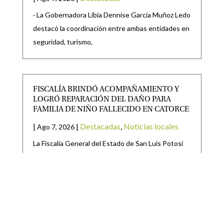
· La Gobernadora Libia Dennise García Muñoz Ledo
destacó la coordinación entre ambas entidades en
seguridad, turismo,
FISCALÍA BRINDÓ ACOMPAÑAMIENTO Y
LOGRÓ REPARACIÓN DEL DAÑO PARA
FAMILIA DE NIÑO FALLECIDO EN CATORCE
|
|
Destacadas
,
Noticias locales
Ago 7, 2026
La Fiscalía General del Estado de San Luis Potosí
(FGESLP), a través de agentes Fiscales adscritos a
RICARDO GALLARDO LLEVARÁ MÁS OBRAS
Y APOYOS A VILLA DE GUADALUPE