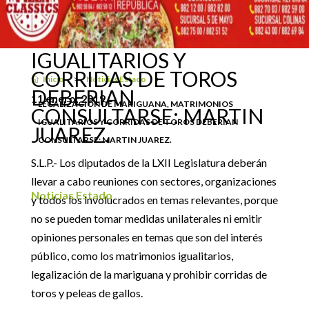
LEGALIZACIÓN DE
MARIGUANA,
MATRIMONIOS
IGUALITARIOS Y
CORRIDAS DE TOROS
Inicio
Noticias Estado

5
5
DEBERIAN
11 enero, 2019
LEGALIZACIÓN DE MARIGUANA, MATRIMONIOS
CONSULTARSE: MARTIN
IGUALITARIOS Y CORRIDAS DE TOROS DEBERIAN
JUAREZ.
CONSULTARSE: MARTIN JUAREZ.
S.L.P.- Los diputados de la LXII Legislatura deberán
llevar a cabo reuniones con sectores, organizaciones
Noticias Estado
y todos los involucrados en temas relevantes, porque
no se pueden tomar medidas unilaterales ni emitir
opiniones personales en temas que son del interés
público, como los matrimonios igualitarios,
legalización de la mariguana y prohibir corridas de
toros y peleas de gallos.