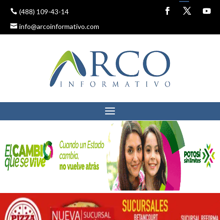
(488) 109-43-14
info@arcoinformativo.com
LOGRAN ACUERDO