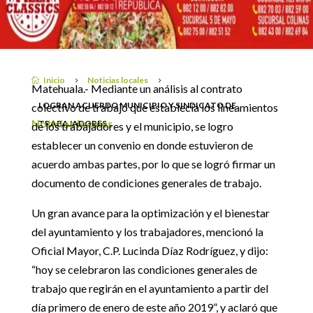
MUNICIPIO Y SINDICATO
DE TRABAJADORES
1 mayo, 2019
Inicio
Noticias locales

5
5
Matehuala.- Mediante un análisis al contrato
LOGRAN ACUERDO MUNICIPIO Y SINDICATO DE
colectivo de trabajo que establecía los lineamientos
Noticias locales
TRABAJADORES
de los trabajadores y el municipio, se logro
establecer un convenio en donde estuvieron de
acuerdo ambas partes, por lo que se logró firmar un
documento de condiciones generales de trabajo.
Un gran avance para la optimización y el bienestar
del ayuntamiento y los trabajadores, mencionó la
Oficial Mayor, C.P. Lucinda Díaz Rodríguez, y dijo:
“hoy se celebraron las condiciones generales de
trabajo que regirán en el ayuntamiento a partir del
día primero de enero de este año 2019”, y aclaró que