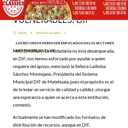
SER ENFOCADOS EN LOS
SECTORES MÁS
3 abril, 2019
VULNERABLES: DIF
Inicio
Noticias locales

5
5
LOS RECURSOS DEBEN SER ENFOCADOS EN LOS SECTORES
Noticias locales
MATEHUALA.- La ciudadanía no está desamparada,
MÁS VULNERABLES: DIF
en DIF, nos hemos esforzado por ayudar a quien
requiere del apoyo, mencionó la Señora Ludivina
Sánchez Montejano, Presidenta del Sistema
Municipal DIF de Matehuala, pues el propósito es el
de brindar un servicio de calidad y calidez, otorgar
una esperanza a quien se acerca a esta institución,
comentó.
Actualmente se han modificado los formatos de
distribución de recursos, aunque en DIF,