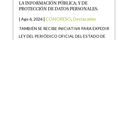
LA INFORMACIÓN PÚBLICA; Y DE
PROTECCIÓN DE DATOS PERSONALES.
|
|
CONGRESO
,
Destacadas
Ago 6, 2026
TAMBIÉN SE RECIBE INICIATIVA PARA EXPEDIR
LEY DEL PERIÓDICO OFICIAL DEL ESTADO DE
SAN LUIS POTOSÍ Y
SAN LUIS POTOSÍ PARTICIPARÁ EN LA
JORNADA NACIONAL DE REFORESTACIÓN
|
|
Destacadas
Ago 6, 2026
• San Luis Potosí se suma a la Jornada Nacional de
Reforestación impulsada por el Gobierno de