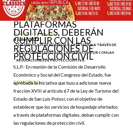
LOS SERVICIOS DE
HOSPEDAJE OFERTADOS
A TRAVÉS DE
PLATAFORMAS
DIGITALES, DEBERÁN
Inicio
CONGRESO

5
5
CUMPLIR CON LAS
4 julio, 2022
LOS SERVICIOS DE HOSPEDAJE OFERTADOS A TRAVÉS DE
REGULACIONES DE
PLATAFORMAS DIGITALES, DEBERÁN CUMPLIR CON LAS
PROTECCIÓN CIVIL
REGULACIONES DE PROTECCIÓN CIVIL
S.L.P.- En reunión de la Comisión de Desarrollo
Económico y Social del Congreso del Estado, fue
CONGRESO
aprobada la iniciativa que busca adicionar nueva
fracción XVIII al artículo 67 de la Ley de Turismo del
Estado de San Luis Potosí, con el objetivo de
establecer que los servicios de hospedaje ofertados
a través de plataformas digitales, deban cumplir con
las regulaciones de protección civil.