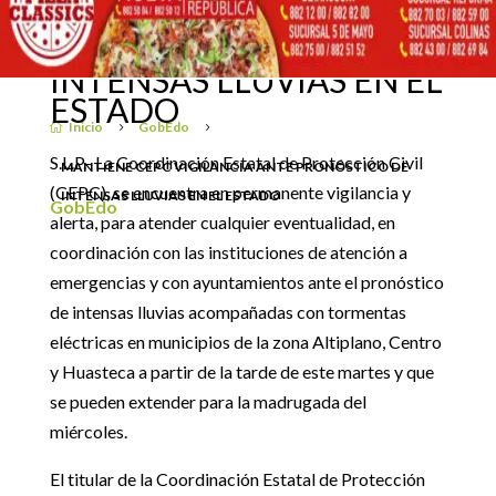
VIGILANCIA ANTE
PRONÓSTICO DE
7 septiembre, 2022
INTENSAS LLUVIAS EN EL
ESTADO
Inicio
GobEdo

5
5
S.L.P.- La Coordinación Estatal de Protección Civil
MANTIENE CEPC VIGILANCIA ANTE PRONÓSTICO DE
(CEPC), se encuentra en permanente vigilancia y
INTENSAS LLUVIAS EN EL ESTADO
GobEdo
alerta, para atender cualquier eventualidad, en
coordinación con las instituciones de atención a
emergencias y con ayuntamientos ante el pronóstico
de intensas lluvias acompañadas con tormentas
eléctricas en municipios de la zona Altiplano, Centro
y Huasteca a partir de la tarde de este martes y que
se pueden extender para la madrugada del
miércoles.
El titular de la Coordinación Estatal de Protección