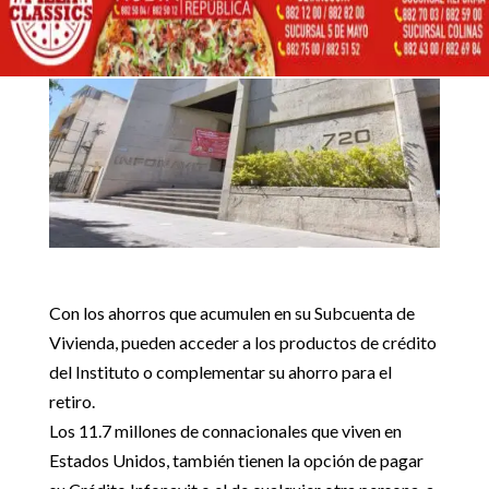
VOLUNTARIAMENTE AL
INFONAVIT
Inicio
Destacadas

5
5
MÁS DE 12 MILLONES DE MEXICANOS EN EL EXTRANJERO
Destacadas
PUEDEN COTIZAR VOLUNTARIAMENTE AL INFONAVIT
Con los ahorros que acumulen en su Subcuenta de
Vivienda, pueden acceder a los productos de crédito
del Instituto o complementar su ahorro para el
retiro.
Los 11.7 millones de connacionales que viven en
Estados Unidos, también tienen la opción de pagar