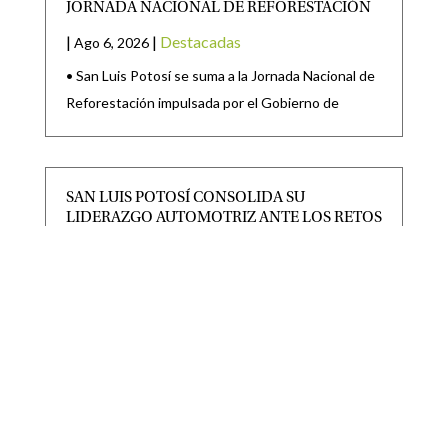
JORNADA NACIONAL DE REFORESTACIÓN
|
|
Destacadas
Ago 6, 2026
• San Luis Potosí se suma a la Jornada Nacional de
Reforestación impulsada por el Gobierno de
SAN LUIS POTOSÍ CONSOLIDA SU
LIDERAZGO AUTOMOTRIZ ANTE LOS RETOS
DEL T-MEC
|
|
Destacadas
Ago 6, 2026
· Gobierno del Estado y la Industria Nacional de
Autopartes fortalecen la integración de
proveedores, la innovación