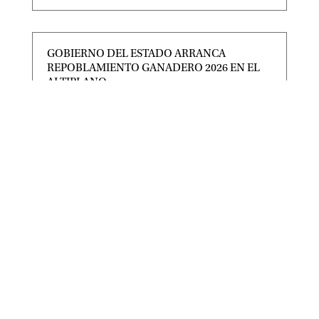
GOBIERNO DEL ESTADO ARRANCA
REPOBLAMIENTO GANADERO 2026 EN EL
ALTIPLANO
|
|
Destacadas
,
Noticias Estado
Ago 5, 2026
Como parte del respaldo sin límites al campo
potosino, el Gobierno del Estado inició el Programa
de
RICARDO GALLARDO Y CLAUDIA
SHEINBAUM ACUERDAN 400
CONSULTORIOS PARA SAN LUIS POTOSÍ
|
|
Destacadas
,
Noticias Estado
Ago 1, 2026
• El Gobernador y la Presidenta de México