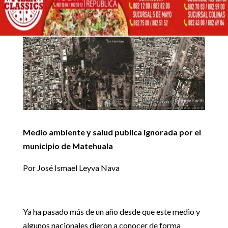
Inicio
Artículos de opinión

5
5
Medio ambiente y salud publica ignorada por el municipio de
Artículos de opinión
Matehuala
Medio ambiente y salud publica ignorada por el
municipio de Matehuala
Por José Ismael Leyva Nava
Ya ha pasado más de un año desde que este medio y
algunos nacionales dieron a conocer de forma