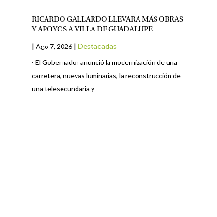
RICARDO GALLARDO LLEVARÁ MÁS OBRAS
Y APOYOS A VILLA DE GUADALUPE
|
|
Destacadas
Ago 7, 2026
· El Gobernador anunció la modernización de una
carretera, nuevas luminarias, la reconstrucción de
una telesecundaria y
GOBIERNO DE MATEHUALA PRESENTA LOS
PROYECTOS DE OBRAS MUNICIPALES 2026
|
|
Destacadas
,
Noticias locales
Ago 7, 2026
El Gobierno de Matehuala 2024–2027,
encabezado por el Presidente Municipal, Lic. Raúl
Ortega Rodríguez, presentó oficialmente los