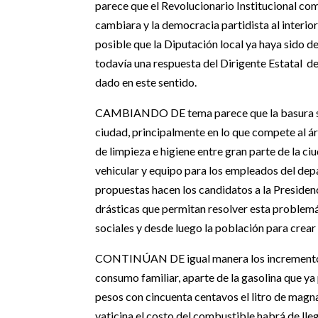
parece que el Revolucionario Institucional c
cambiara y la democracia partidista al interior
posible que la Diputación local ya haya sido d
todavía una respuesta del Dirigente Estatal 
dado en este sentido.
CAMBIANDO DE tema parece que la basura sig
ciudad, principalmente en lo que compete al áre
de limpieza e higiene entre gran parte de la c
vehicular y equipo para los empleados del de
propuestas hacen los candidatos a la Presiden
drásticas que permitan resolver esta problemá
sociales y desde luego la población para crear 
CONTINÚAN DE igual manera los incrementos 
consumo familiar, aparte de la gasolina que ya 
pesos con cincuenta centavos el litro de magna
vaticina el costo del combustible habrá de lleg