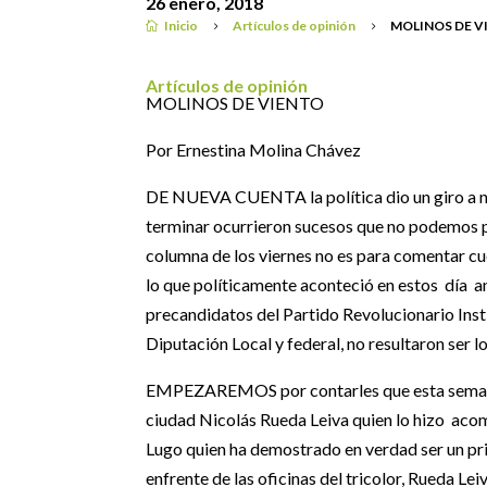
26 enero, 2018
Inicio
Artículos de opinión
MOLINOS DE V

5
5
Artículos de opinión
MOLINOS DE VIENTO
Por Ernestina Molina Chávez
DE NUEVA CUENTA la política dio un giro a n
terminar ocurrieron sucesos que no podemos 
columna de los viernes no es para comentar cu
lo que políticamente aconteció en estos día an
precandidatos del Partido Revolucionario Inst
Diputación Local y federal, no resultaron ser 
EMPEZAREMOS por contarles que esta semana 
ciudad Nicolás Rueda Leiva quien lo hizo acom
Lugo quien ha demostrado en verdad ser un pri
enfrente de las oficinas del tricolor, Rueda Le