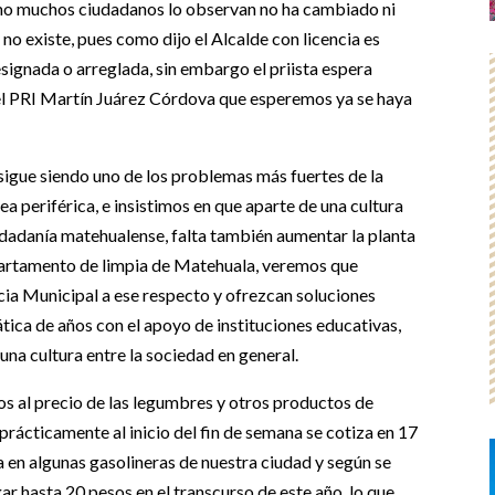
omo muchos ciudadanos lo observan no ha cambiado ni
 no existe, pues como dijo el Alcalde con licencia es
esignada o arreglada, sin embargo el priista espera
del PRI Martín Juárez Córdova que esperemos ya se haya
ue siendo uno de los problemas más fuertes de la
a periférica, e insistimos en que aparte de una cultura
iudadanía matehualense, falta también aumentar la planta
partamento de limpia de Matehuala, veremos que
cia Municipal a ese respecto y ofrezcan soluciones
tica de años con el apoyo de instituciones educativas,
una cultura entre la sociedad en general.
al precio de las legumbres y otros productos de
prácticamente al inicio del fin de semana se cotiza en 17
 en algunas gasolineras de nuestra ciudad y según se
ar hasta 20 pesos en el transcurso de este año, lo que