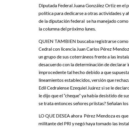
Diputada Federal Juana González Ortiz en el p
política para dedicarse a otras actividades y a
de la diputación federal se ha manejado com
la columna del próximo lunes.
QUIEN TAMBIEN buscaba registrarse como Pre
Cedral con licencia Juan Carlos Pérez Mendoza
un grupo de sus coterráneos frente a las instal
desacuerdo con la determinación de declarar i
improcedente tal hecho debido a que supuest
lineamientos establecidos, versión que recha
Edil Cedralense Ezequiel Juárez si se le decla
le dijo que el “cheque” ya había desistido de s
se trata entonces señores priistas? Señalan lo
LO QUE DESEA ahora Pérez Mendoza es que ú
militante del PRI y negó haya tomado las insta