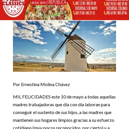
10 mayo, 2022
Inicio
Artículos de opinión
MOLINOS DE VIENTO

5
5
Artículos de opinión
Por Ernestina Molina Chávez
MIL FELICIDADES este 10 de mayo a todas aquellas
madres trabajadoras que día con día laboran para
conseguir el sustento de sus hijos, a las madres que
mantienen sus hogares limpios gracias a su esfuerzo
cotidiano (muy pocos reconocidos, por cierto) y a