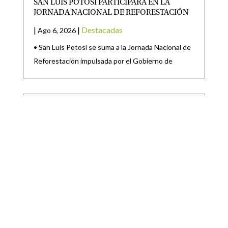
SAN LUIS POTOSÍ PARTICIPARÁ EN LA
JORNADA NACIONAL DE REFORESTACIÓN
|
|
Destacadas
Ago 6, 2026
• San Luis Potosí se suma a la Jornada Nacional de
Reforestación impulsada por el Gobierno de
SAN LUIS POTOSÍ CONSOLIDA SU
LIDERAZGO AUTOMOTRIZ ANTE LOS RETOS
DEL T-MEC
|
|
Destacadas
Ago 6, 2026
· Gobierno del Estado y la Industria Nacional de
Autopartes fortalecen la integración de
proveedores, la innovación