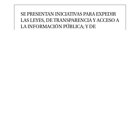
SE PRESENTAN INICIATIVAS PARA EXPEDIR
LAS LEYES, DE TRANSPARENCIA Y ACCESO A
LA INFORMACIÓN PÚBLICA; Y DE
PROTECCIÓN DE DATOS PERSONALES.
|
|
CONGRESO
,
Destacadas
Ago 6, 2026
TAMBIÉN SE RECIBE INICIATIVA PARA EXPEDIR
LEY DEL PERIÓDICO OFICIAL DEL ESTADO DE
SAN LUIS POTOSÍ Y
SAN LUIS POTOSÍ PARTICIPARÁ EN LA
JORNADA NACIONAL DE REFORESTACIÓN
|
|
Destacadas
Ago 6, 2026
• San Luis Potosí se suma a la Jornada Nacional de
Reforestación impulsada por el Gobierno de