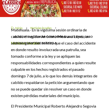
EL CASO DEL ACCIDENTE
10 julio, 2019
DE PATRULLA
Inicio
Noticias locales

5
5
Matehuala.- En la vigésima sesión ordinaria de
cabildo el regidor Jerónimo Medrano López, en
MUNICIPIO ACTUARÁ CONFORME A LA LEY EN EL CASO
asuntos generales solicitó que el caso del accidente
Noticias locales
DEL ACCIDENTE DE PATRULLA
en donde resulto involucrada una patrulla, sea
tomado conforme a la ley y se apliquen las
responsabilidades correspondientes a quien resulte
culpable en los hechos registrados el pasado
domingo 7 de julio, a lo que los demás integrantes de
cabildo respaldaron la petición argumentando que
no se puede quedar sin resolver un caso en donde
existen pérdidas materiales del municipio.
El Presidente Municipal Roberto Alejandro Segovia