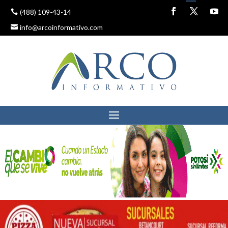
(488) 109-43-14
info@arcoinformativo.com
MUNICIPIO ACTUARÁ
CONFORME A LA LEY EN