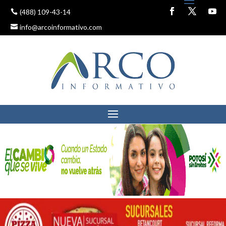
(488) 109-43-14
info@arcoinformativo.com
MUNICIPIO INVITA A LOS
FESTEJOS DEL ADULTO