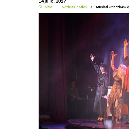
14 julio, 2017
Inicio
Noticias locales
Musical «Mentiras» e

5
5
Noticias locales