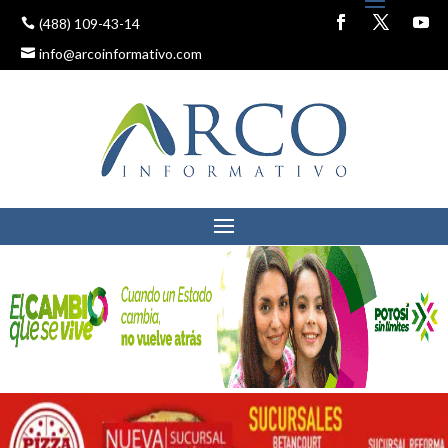
(488) 109-43-14
info@arcoinformativo.com
PERMANECERÁ
AMBIENTE FRÍO EN LA