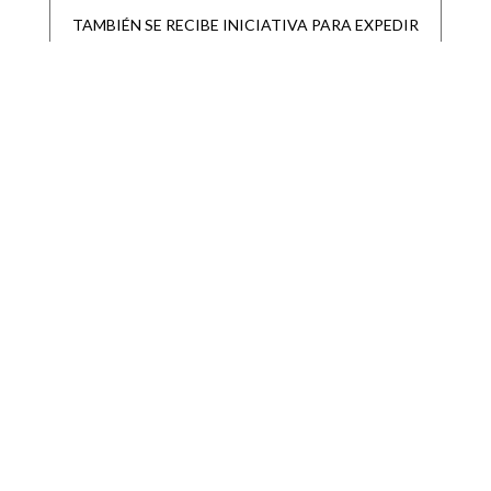
TAMBIÉN SE RECIBE INICIATIVA PARA EXPEDIR
LEY DEL PERIÓDICO OFICIAL DEL ESTADO DE
SAN LUIS POTOSÍ Y
SAN LUIS POTOSÍ PARTICIPARÁ EN LA
JORNADA NACIONAL DE REFORESTACIÓN
|
|
Destacadas
Ago 6, 2026
• San Luis Potosí se suma a la Jornada Nacional de
Reforestación impulsada por el Gobierno de