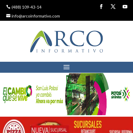
(488) 109-43-14
info@arcoinformativo.com
PLANTA DE PEMEX EN
MATEHUALA RIESGO
LATENTE PARA LA
POBLACIÓN
2 mayo, 2022