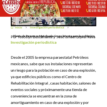
Inicio
Investigación periodística

5
5
Planta de Pemex en Matehuala riesgo latente para la población
Por Yoscelyn Bustamante y José Ismael Leyva Nava
Investigación periodística
Desde el 2005 la empresa paraestatal Petróleos
mexicanos, sabe que sus instalaciones representan
un riesgo para la población en caso de una explosión,
ya que edificios públicos como el Centro de
Rehabilitación Integral , casas habitación, salones de
eventos sociales y próximamente una tienda de
conveniencia se encuentran en la zona de
amortiguamiento en caso de una explosión y por