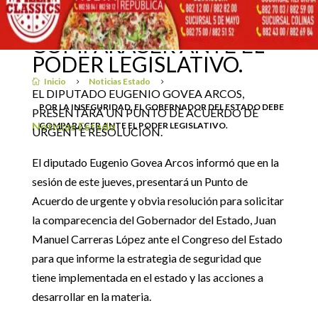
GOBERNADOR DEL
ESTADO DEBE
25 octubre, 2018
COMPARACER ANTE EL
PODER LEGISLATIVO.
Inicio
Noticias Estado

5
5
EL DIPUTADO EUGENIO GOVEA ARCOS,
POR LA INSEGURIDAD, EL GOBERNADOR DEL ESTADO DEBE
PRESENTARÁ UN PUNTO DE ACUERDO DE
Noticias Estado
COMPARACER ANTE EL PODER LEGISLATIVO.
URGENTE RESOLUCIÓN.
El diputado Eugenio Govea Arcos informó que en la
sesión de este jueves, presentará un Punto de
Acuerdo de urgente y obvia resolución para solicitar
la comparecencia del Gobernador del Estado, Juan
Manuel Carreras López ante el Congreso del Estado
para que informe la estrategia de seguridad que
tiene implementada en el estado y las acciones a
desarrollar en la materia.