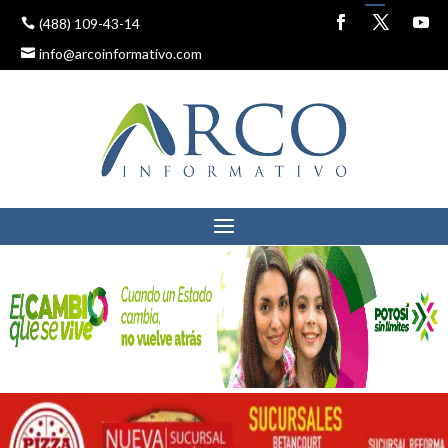
(488) 109-43-14
info@arcoinformativo.com
POR LA INSEGURIDAD, EL