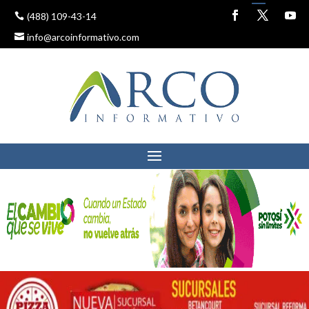
(488) 109-43-14
info@arcoinformativo.com
POTOSINOS PERCIBEN