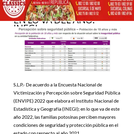
MEJORES CONDICIONES
DE SEGURIDAD PÚBLICA
13 octubre, 2022
EN LO VA DEL AÑO:
INEGI
Inicio
GobEdo

5
5
POTOSINOS PERCIBEN MEJORES CONDICIONES DE
SEGURIDAD PÚBLICA EN LO VA DEL AÑO: INEGI
GobEdo
S.L.P.- De acuerdo a la Encuesta Nacional de
Victimización y Percepción sobre Seguridad Pública
(ENVIPE) 2022 que elabora el Instituto Nacional de
Estadística y Geografía (INEGI); en lo que va de este
año 2022, las familias potosinas perciben mayores
condiciones de seguridad y protección pública en el
estado con respecto al año 2021.