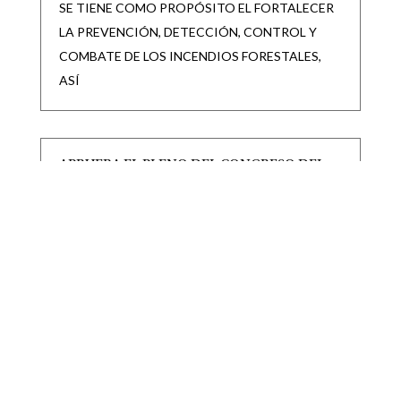
SE TIENE COMO PROPÓSITO EL FORTALECER
LA PREVENCIÓN, DETECCIÓN, CONTROL Y
COMBATE DE LOS INCENDIOS FORESTALES,
ASÍ
APRUEBA EL PLENO DEL CONGRESO DEL
ESTADO REFORMA PARA GARANTIZAR
SALARIO MÍNIMO A POLICÍAS DE LOS 59
MUNICIPIOS DEL ESTADO
|
|
CONGRESO
,
Destacadas
Jul 30, 2026
CON ESTA MODIFICACIÓN, LOS
AYUNTAMIENTOS DEBERÁN CONTEMPLAR EN
SUS PRESUPUESTOS DE EGRESOS LAS
PARTIDAS NECESARIAS PARA ASEGURAR