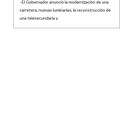
· El Gobernador anunció la modernización de una
carretera, nuevas luminarias, la reconstrucción de
una telesecundaria y
GOBIERNO DE MATEHUALA PRESENTA LOS
PROYECTOS DE OBRAS MUNICIPALES 2026
|
|
Destacadas
,
Noticias locales
Ago 7, 2026
El Gobierno de Matehuala 2024–2027,
encabezado por el Presidente Municipal, Lic. Raúl
Ortega Rodríguez, presentó oficialmente los
SE PRESENTAN INICIATIVAS PARA EXPEDIR
LAS LEYES, DE TRANSPARENCIA Y ACCESO A
LA INFORMACIÓN PÚBLICA; Y DE