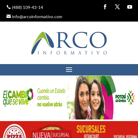
(488) 109-43-14
info@arcoinformativo.com
PRESENTAMOS
ACUARELA ORIGINALES
DEL PRINCIPITO