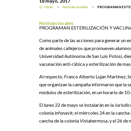
18 mayo, 2017
Inicio
Noticias locales
PROGRAMAN ESTER

5
5
Noticias locales
PROGRAMAN ESTERILIZACIÓN Y VACUN
Como parte de las acciones para generar un en
de animales callejeros que promueven alumnos 
Universidad Autónoma de San Luis Potosí, die
vacunación anti-rábica y esterilización de masc
Al respecto, Franco Alberto Lujan Martínez, S
que organizan la campaña informaron que la se
módulos de esterilización, en un horario de 10 
El lunes 22 de mayo se instalarán en la Jurisdic
colonia infonavit; el miércoles 24 en la cancha
cancha de la colonia Vistahermosa, y el 26 de 