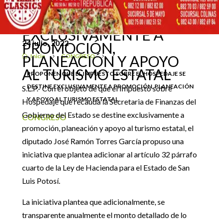
IMPUESTO SOBRE EL
HOSPEDAJE SE DESTINE
EXCLUSIVAMENTE A
24 julio, 2022
PROMOCIÓN,
Inicio
CONGRESO
PLANEACIÓN Y APOYO

5
5
AL TURISMO ESTATAL
PROPONEN QUE EL IMPUESTO SOBRE EL HOSPEDAJE SE
DESTINE EXCLUSIVAMENTE A PROMOCIÓN, PLANEACIÓN
S.L.P.- Con el objeto de que el Impuesto sobre
Y APOYO AL TURISMO ESTATAL
Hospedaje que recauda la Secretaria de Finanzas del
Gobierno del Estado se destine exclusivamente a
CONGRESO
promoción, planeación y apoyo al turismo estatal, el
diputado José Ramón Torres García propuso una
iniciativa que plantea adicionar al artículo 32 párrafo
cuarto de la Ley de Hacienda para el Estado de San
Luis Potosí.
La iniciativa plantea que adicionalmente, se
transparente anualmente el monto detallado de lo