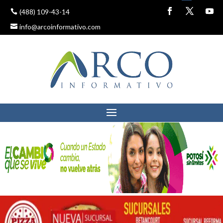
(488) 109-43-14
info@arcoinformativo.com
PROPONEN QUE EL