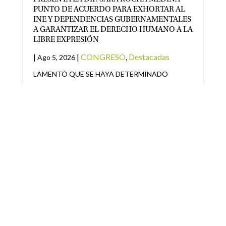
PUNTO DE ACUERDO PARA EXHORTAR AL
INE Y DEPENDENCIAS GUBERNAMENTALES
A GARANTIZAR EL DERECHO HUMANO A LA
LIBRE EXPRESIÓN
|
|
CONGRESO
,
Destacadas
Ago 5, 2026
LAMENTÓ QUE SE HAYA DETERMINADO
CENSURAR LAS EXPRESIONES DEL DIRIGENTE
NACIONAL DE UN PARTIDO POLÍTICO La
diputada
GOBIERNO DEL ESTADO ARRANCA
REPOBLAMIENTO GANADERO 2026 EN EL
ALTIPLANO
|
|
Destacadas
,
Noticias Estado
Ago 5, 2026
Como parte del respaldo sin límites al campo