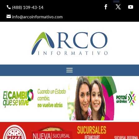
(488) 109-43-14
info@arcoinformativo.com
REGRESO A CLASES SERÁ