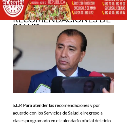
HÍBRIDO, ANUNCIA SEGE
TRAS ATENDER
4 enero, 2023
RECOMENDACIONES DE
SALUD
Inicio
GobEdo

5
5
REGRESO A CLASES SERÁ HÍBRIDO, ANUNCIA SEGE TRAS
ATENDER RECOMENDACIONES DE SALUD
GobEdo
S.L.P. Para atender las recomendaciones y por
acuerdo con los Servicios de Salud, el regreso a
clases programado en el calendario oficial del ciclo