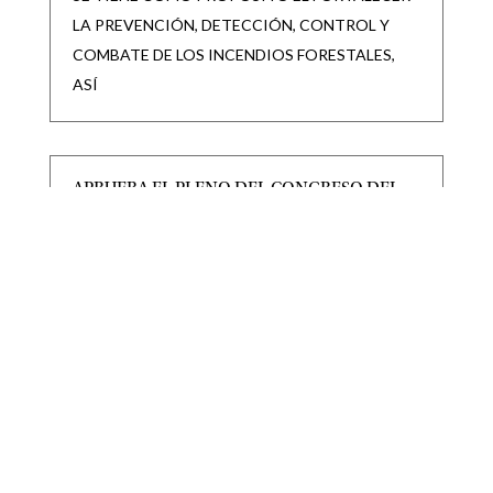
LA PREVENCIÓN, DETECCIÓN, CONTROL Y
COMBATE DE LOS INCENDIOS FORESTALES,
ASÍ
APRUEBA EL PLENO DEL CONGRESO DEL
ESTADO REFORMA PARA GARANTIZAR
SALARIO MÍNIMO A POLICÍAS DE LOS 59
MUNICIPIOS DEL ESTADO
|
|
CONGRESO
,
Destacadas
Jul 30, 2026
CON ESTA MODIFICACIÓN, LOS
AYUNTAMIENTOS DEBERÁN CONTEMPLAR EN
SUS PRESUPUESTOS DE EGRESOS LAS
PARTIDAS NECESARIAS PARA ASEGURAR