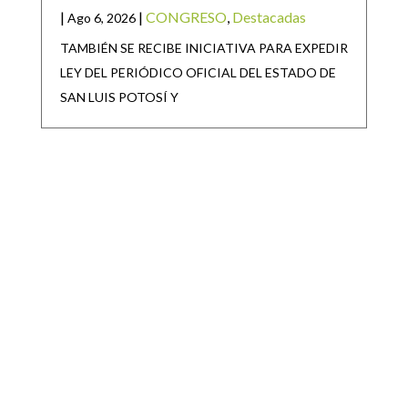
|
|
CONGRESO
,
Destacadas
Ago 6, 2026
TAMBIÉN SE RECIBE INICIATIVA PARA EXPEDIR
LEY DEL PERIÓDICO OFICIAL DEL ESTADO DE
SAN LUIS POTOSÍ Y
SAN LUIS POTOSÍ PARTICIPARÁ EN LA
JORNADA NACIONAL DE REFORESTACIÓN
|
|
Destacadas
Ago 6, 2026
• San Luis Potosí se suma a la Jornada Nacional de
Reforestación impulsada por el Gobierno de