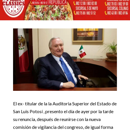
ESTADO DE SAN LUIS
POTOSI
16 junio, 2017
Inicio
Uncategorized

5
5
Renuncia Auditor del Estado de San Luis Potosi
Uncategorized
El ex- titular de la la Auditoria Superior del Estado de
San Luis Potosí , presento el día de ayer por la tarde
su renuncia, después de reunirse con la nueva
comisión de vigilancia del congreso, de igual forma