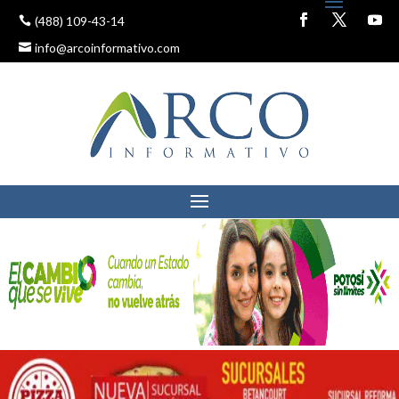
(488) 109-43-14
info@arcoinformativo.com
RESCATAN A UN NIÑO DE
MALTRATO FAMILIAR