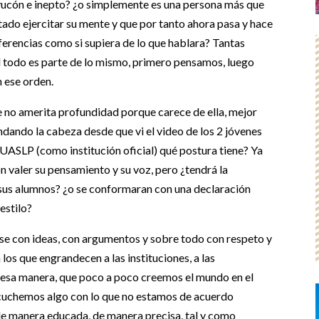
avucón e inepto? ¿o simplemente es una persona más que
itado ejercitar su mente y que por tanto ahora pasa y hace
ferencias como si supiera de lo que hablara? Tantas
al todo es parte de lo mismo, primero pensamos, luego
 ese orden.
 no amerita profundidad porque carece de ella, mejor
ndando la cabeza desde que vi el video de los 2 jóvenes
UASLP (como institución oficial) qué postura tiene? Ya
 valer su pensamiento y su voz, pero ¿tendrá la
sus alumnos? ¿o se conformaran con una declaración
 estilo?
rse con ideas, con argumentos y sobre todo con respeto y
los que engrandecen a las instituciones, a las
 esa manera, que poco a poco creemos el mundo en el
scuchemos algo con lo que no estamos de acuerdo
e manera educada, de manera precisa, tal y como