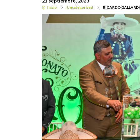
21 septiembre, 2023
Inicio
Uncategorized
RICARDO GALLARD

5
5
Noticias Estado
|
Uncategorized