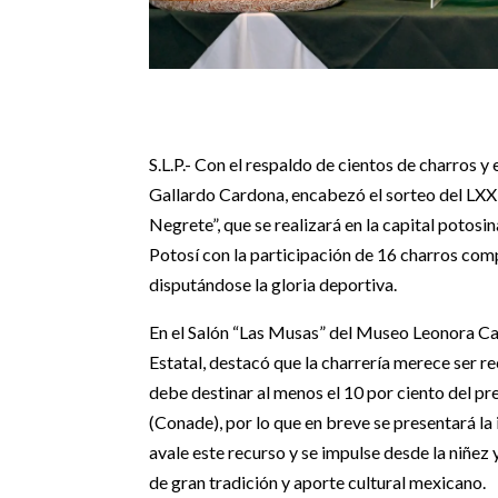
S.L.P.- Con el respaldo de cientos de charros 
Gallardo Cardona, encabezó el sorteo del L
Negrete”, que se realizará en la capital potos
Potosí con la participación de 16 charros com
disputándose la gloria deportiva.
En el Salón “Las Musas” del Museo Leonora Car
Estatal, destacó que la charrería merece ser r
debe destinar al menos el 10 por ciento del p
(Conade), por lo que en breve se presentará la
avale este recurso y se impulse desde la niñez 
de gran tradición y aporte cultural mexicano.