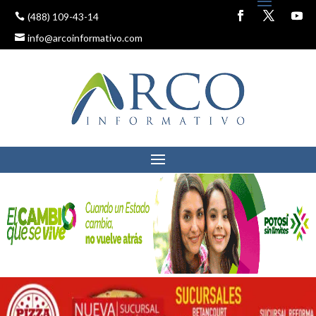
(488) 109-43-14
info@arcoinformativo.com
RICARDO GALLARDO