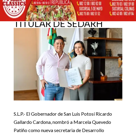
NOMBRA A MARCELA
QUEVEDO COMO NUEVA
23 agosto, 2023
TITULAR DE SEDARH
Inicio
Noticias Estado

5
5
RICARDO GALLARDO NOMBRA A MARCELA QUEVEDO
Noticias Estado
COMO NUEVA TITULAR DE SEDARH
S.L.P.- El Gobernador de San Luis Potosí Ricardo
Gallardo Cardona, nombró a Marcela Quevedo
Patiño como nueva secretaria de Desarrollo