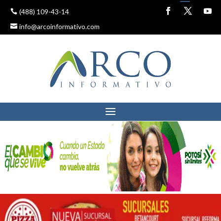
(488) 109-43-14
info@arcoinformativo.com
RICARDO GALLARDO