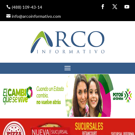
(488) 109-43-14
info@arcoinformativo.com
RUTH TISCAREÑO Y
SONIA MENDOZA