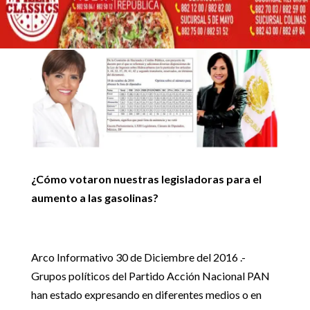
VOTARON A FAVOR DEL
30 diciembre, 2016
AUMENTO DE LAS
GASOLINAS
Inicio
Noticias locales

5
5
Ruth Tiscareño y Sonia Mendoza Votaron a favor del aumento
Noticias locales
de las gasolinas
¿Cómo votaron nuestras legisladoras para el
aumento a las gasolinas?
Arco Informativo 30 de Diciembre del 2016 .-
Grupos políticos del Partido Acción Nacional PAN
han estado expresando en diferentes medios o en