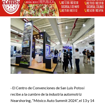
SEDE DE EVENTO
MUNDIAL AUTOMOTRIZ
31 mayo, 2024
Inicio
Noticias Estado

5
5
SAN LUIS POTOSÍ SERÁ SEDE DE EVENTO MUNDIAL
Destacadas
|
Noticias Estado
AUTOMOTRIZ
· El Centro de Convenciones de San Luis Potosí
recibe a la cumbre de la industria automotriz
Nearshoring, “México Auto Summit 2024”, el 13 y 14