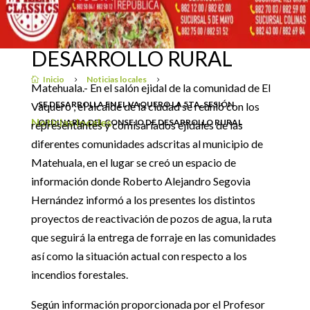
VAQUERO LA 5TA.
SESIÓN ORDINARIA DEL
15 mayo, 2019
CONSEJO DE
DESARROLLO RURAL
Inicio
Noticias locales

5
5
Matehuala.- En el salón ejidal de la comunidad de El
SE DESARROLLA EN EL VAQUERO LA 5TA. SESIÓN
Vaquero , el alcalde de la ciudad se reunió con los
Noticias locales
ORDINARIA DEL CONSEJO DE DESARROLLO RURAL
representantes y comisariados ejidales de las
diferentes comunidades adscritas al municipio de
Matehuala, en el lugar se creó un espacio de
información donde Roberto Alejandro Segovia
Hernández informó a los presentes los distintos
proyectos de reactivación de pozos de agua, la ruta
que seguirá la entrega de forraje en las comunidades
así como la situación actual con respecto a los
incendios forestales.
Según información proporcionada por el Profesor