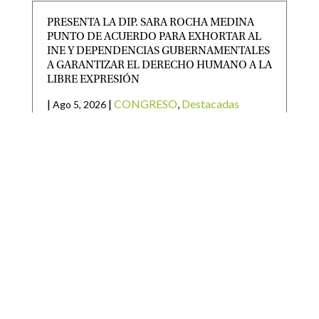
PRESENTA LA DIP. SARA ROCHA MEDINA
PUNTO DE ACUERDO PARA EXHORTAR AL
INE Y DEPENDENCIAS GUBERNAMENTALES
A GARANTIZAR EL DERECHO HUMANO A LA
LIBRE EXPRESIÓN
|
|
CONGRESO
,
Destacadas
Ago 5, 2026
LAMENTÓ QUE SE HAYA DETERMINADO
CENSURAR LAS EXPRESIONES DEL DIRIGENTE
NACIONAL DE UN PARTIDO POLÍTICO La
diputada
GOBIERNO DEL ESTADO ARRANCA
REPOBLAMIENTO GANADERO 2026 EN EL
ALTIPLANO
|
|
Destacadas
,
Noticias Estado
Ago 5, 2026