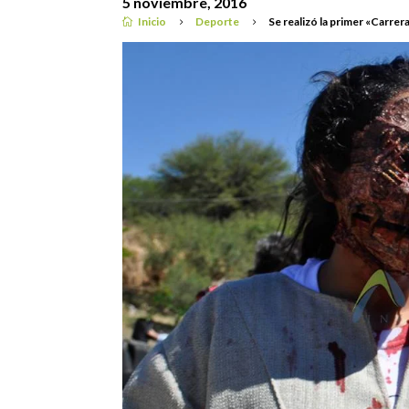
5 noviembre, 2016
Inicio
Deporte
Se realizó la primer «Carre

5
5
Deporte