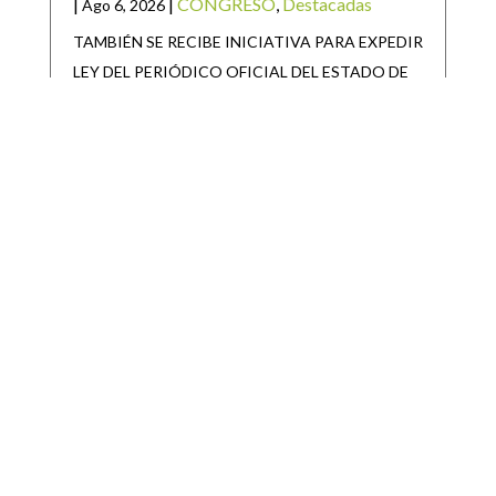
|
|
CONGRESO
,
Destacadas
Ago 6, 2026
TAMBIÉN SE RECIBE INICIATIVA PARA EXPEDIR
LEY DEL PERIÓDICO OFICIAL DEL ESTADO DE
SAN LUIS POTOSÍ Y
SAN LUIS POTOSÍ PARTICIPARÁ EN LA
JORNADA NACIONAL DE REFORESTACIÓN
|
|
Destacadas
Ago 6, 2026
• San Luis Potosí se suma a la Jornada Nacional de
Reforestación impulsada por el Gobierno de