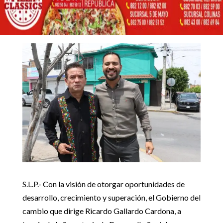
ESFUERZOS CONTRA EL
REZAGO EDUCATIVO
7 mayo, 2023
Inicio
Noticias Estado

5
5
SEDESORE E IEEA UNEN ESFUERZOS CONTRA EL REZAGO
Noticias Estado
EDUCATIVO
S.L.P.- Con la visión de otorgar oportunidades de
desarrollo, crecimiento y superación, el Gobierno del
cambio que dirige Ricardo Gallardo Cardona, a