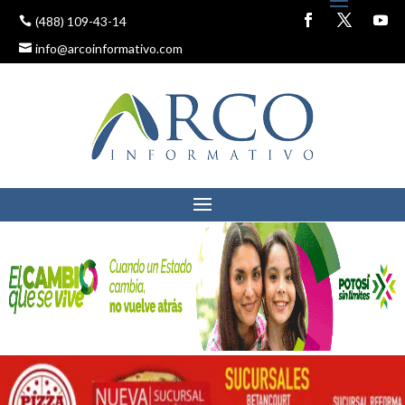
(488) 109-43-14
info@arcoinformativo.com
SEDESORE E IEEA UNEN