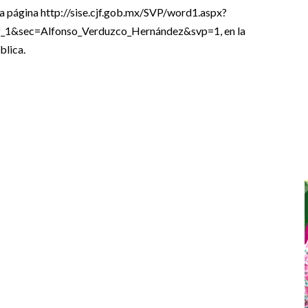
la página http://sise.cjf.gob.mx/SVP/word1.aspx?
1&sec=Alfonso_Verduzco_Hernández&svp=1, en la
blica.