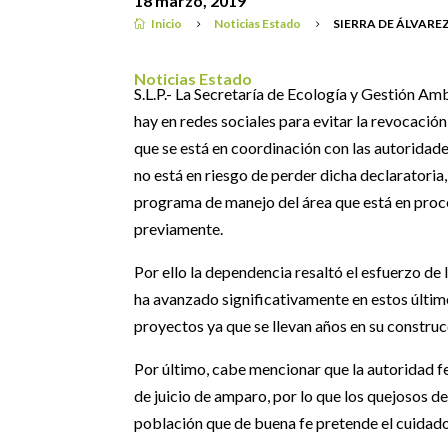
18 marzo, 2019
Inicio
Noticias Estado
SIERRA DE ÁLVARE

5
5
Noticias Estado
S.L.P.- La Secretaría de Ecología y Gestión A
hay en redes sociales para evitar la revocació
que se está en coordinación con las autorida
no está en riesgo de perder dicha declaratoria,
programa de manejo del área que está en proc
previamente.
Por ello la dependencia resaltó el esfuerzo de
ha avanzado significativamente en estos último
proyectos ya que se llevan años en su constru
Por último, cabe mencionar que la autoridad f
de juicio de amparo, por lo que los quejosos d
población que de buena fe pretende el cuidado