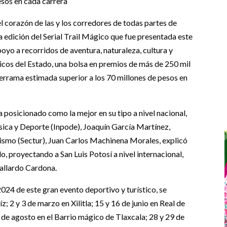
esos en cada carrera
el corazón de las y los corredores de todas partes de
a edición del Serial Trail Mágico que fue presentada este
oyo a recorridos de aventura, naturaleza, cultura y
gicos del Estado, una bolsa en premios de más de 250 mil
derrama estimada superior a los 70 millones de pesos en
a posicionado como la mejor en su tipo a nivel nacional,
Física y Deporte (Inpode), Joaquín García Martínez,
rismo (Sectur), Juan Carlos Machinena Morales, explicó
do, proyectando a San Luis Potosí a nivel internacional,
allardo Cardona.
 2024 de este gran evento deportivo y turístico, se
; 2 y 3 de marzo en Xilitla; 15 y 16 de junio en Real de
 de agosto en el Barrio mágico de Tlaxcala; 28 y 29 de